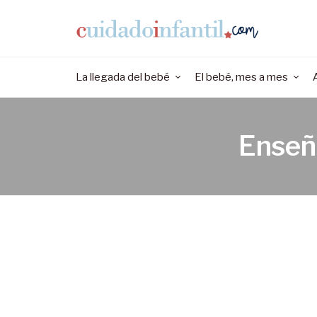
La llegada del bebé
El bebé, mes a mes
Enseña