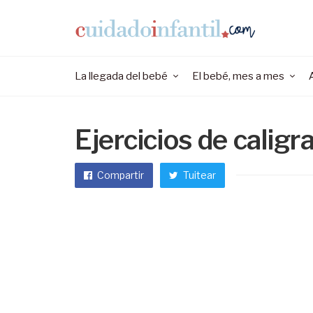
La llegada del bebé
El bebé, mes a mes
Ejercicios de caligr
Compartir
Tuitear