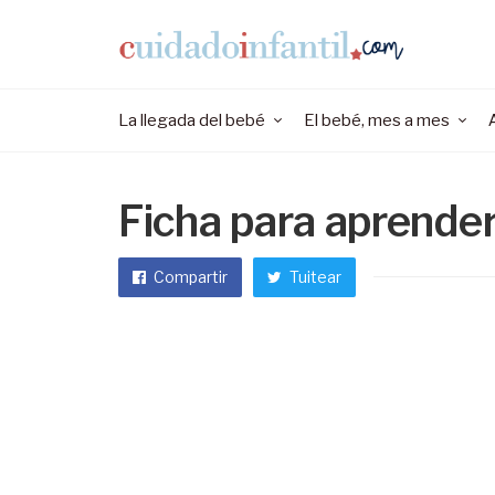
La llegada del bebé
El bebé, mes a mes
Ficha para aprender 
Compartir
Tuitear