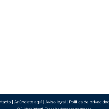
ntacto
|
Anúnciate aquí
|
Aviso legal
|
Política de privacida
© Cuidado Infantil. Todos los derechos reservados.