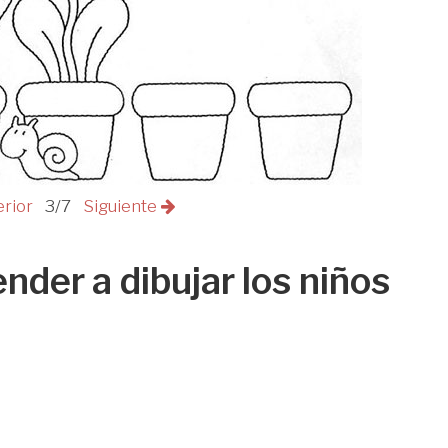
erior
3/7
Siguiente
nder a dibujar los niños