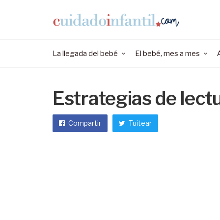
La llegada del bebé
El bebé, mes a mes
Estrategias de lect
Compartir
Tuitear