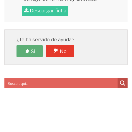
Descargar ficha
¿Te ha servido de ayuda?
Sí
No