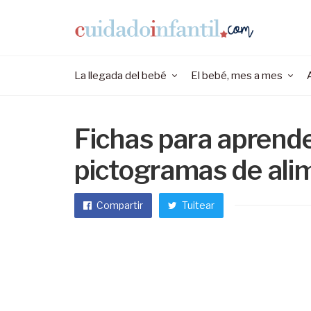
La llegada del bebé
El bebé, mes a mes
Fichas para aprende
pictogramas de ali
Compartir
Tuitear