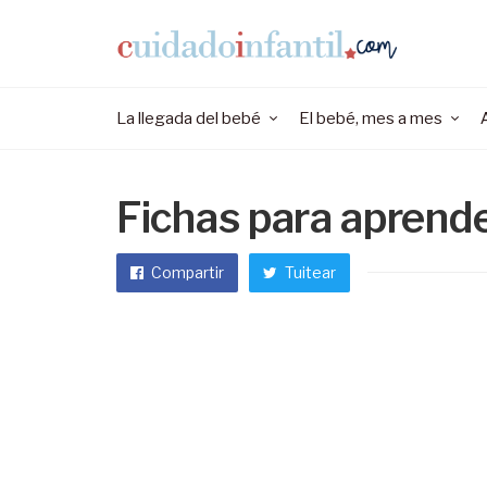
La llegada del bebé
El bebé, mes a mes
Fichas para aprende
Compartir
Tuitear