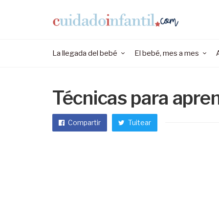
La llegada del bebé
El bebé, mes a mes
Técnicas para apren
Compartir
Tuitear