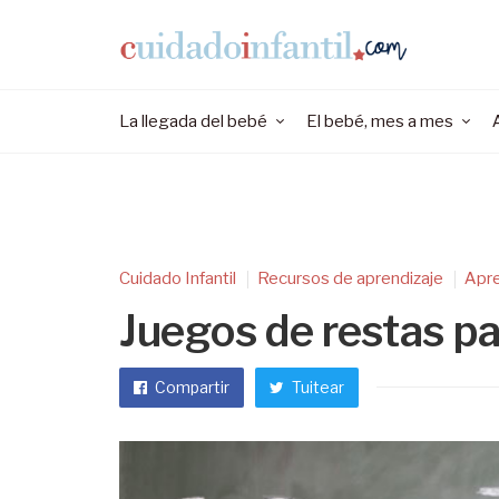
La llegada del bebé
El bebé, mes a mes
Cuidado Infantil
Recursos de aprendizaje
Apr
Juegos de restas pa
Compartir
Tuitear