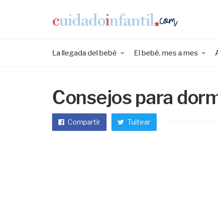
La llegada del bebé
El bebé, mes a mes
Consejos para dormi
Compartir
Tuitear